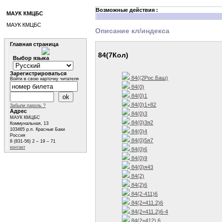
Возможные действия :
МАУК КМЦБС
МАУК КМЦБС
Описание кл/индекса
Главная страница
84(7Кол)
Выбор языка
Зарегистрироваться
84((2Рос.Баш)
Войти в свою карточку читателя
84(0)
84(0)1
84(0)1+82
Забыли пароль ?
Адрес
84(0)3
МАУК КМЦБС
84(0)3я2
Коммунальная, 13
103465 р.п. Красные Баки
84(0)4
Россия
84(0)5я7
8 (831-56) 2 – 19 – 71
контакт
84(0)6
84(0)9
84(0)я43
84(2)
84(2)6
84(2-411)6
84(2=411.2)6
84(2=411.2)6-4
84(2=412) 6