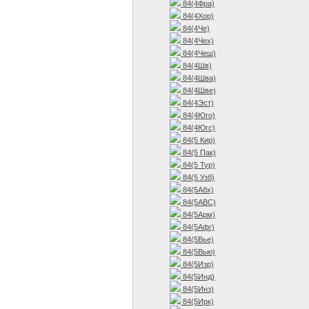
84(4Фра)
84(4Хор)
84(4Че)
84(4Чех)
84(4Чеш)
84(4Шв)
84(4Шва)
84(4Шве)
84(4Эст)
84(4Юго)
84(4Югс)
84(5 Кир)
84(5 Пак)
84(5 Тур)
84(5 Узб)
84(5Абх)
84(5АВС)
84(5Арм)
84(5Афг)
84(5Вье)
84(5Вью)
84(5Изр)
84(5Инд)
84(5Инз)
84(5Ирк)