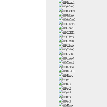
84(6Ние)
84(6Сен)
84(6Эфи)
84(6Юж)
84(6Южн)
84(7 Мех)
84(7Арг)
84(7БРА)
84(7Вен)
84(7Кан)
84(7Куб)
84(7Мек)
84(7Сое)
84(7Уру)
84(7Чил)
84(8Авс)
84(8НоЗ)
84(Ноз)
84(о)
84(о)1
84(о)3
84(о)4
84(о)6
84(о)9
84(Пор)