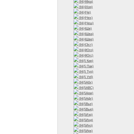
84(4Фра)
84(4Хор)
84(4Че)
84(4Чех)
84(4Чеш)
84(4Шв)
84(4Шва)
84(4Шве)
84(4Эст)
84(4Юго)
84(4Югс)
84(5 Кир)
84(5 Пак)
84(5 Тур)
84(5 Узб)
84(5Абх)
84(5АВС)
84(5Арм)
84(5Афг)
84(5Вье)
84(5Вью)
84(5Изр)
84(5Инд)
84(5Инз)
84(5Ирк)