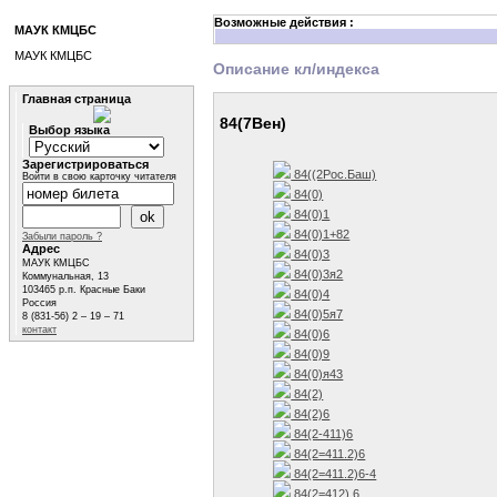
Возможные действия :
МАУК КМЦБС
МАУК КМЦБС
Описание кл/индекса
Главная страница
84(7Вен)
Выбор языка
Зарегистрироваться
84((2Рос.Баш)
Войти в свою карточку читателя
84(0)
84(0)1
84(0)1+82
Забыли пароль ?
Адрес
84(0)3
МАУК КМЦБС
84(0)3я2
Коммунальная, 13
103465 р.п. Красные Баки
84(0)4
Россия
84(0)5я7
8 (831-56) 2 – 19 – 71
контакт
84(0)6
84(0)9
84(0)я43
84(2)
84(2)6
84(2-411)6
84(2=411.2)6
84(2=411.2)6-4
84(2=412) 6