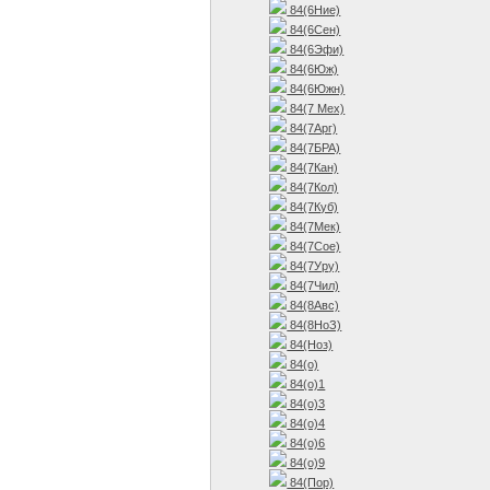
84(6Ние)
84(6Сен)
84(6Эфи)
84(6Юж)
84(6Южн)
84(7 Мех)
84(7Арг)
84(7БРА)
84(7Кан)
84(7Кол)
84(7Куб)
84(7Мек)
84(7Сое)
84(7Уру)
84(7Чил)
84(8Авс)
84(8НоЗ)
84(Ноз)
84(о)
84(о)1
84(о)3
84(о)4
84(о)6
84(о)9
84(Пор)