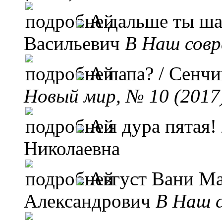
А дальше ты ша
Васильевич
B Наш совр
А папа?
/ Сенчи
Новый мир, № 10 (2017
А я дура пятая!
Николаевна
Август Вани Ма
Александрович
B Наш с