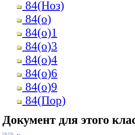
84(Ноз)
84(о)
84(о)1
84(о)3
84(о)4
84(о)6
84(о)9
84(Пор)
Документ для этого клас