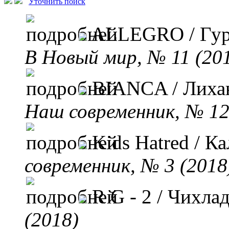
Уточнить поиск
ALLEGRO
/ Гу
B Новый мир, № 11 (20
BIANCA
/ Лиха
Наш современник, № 12
Kids Hatred
/ Ка
современник, № 3 (2018
R G - 2
/ Чихла
(2018)