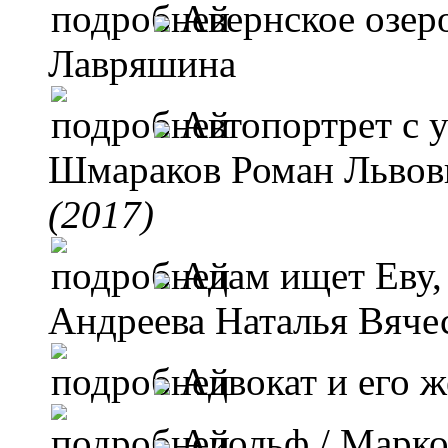
Авернское озер
Лавряшина
Автопортрет с 
Шмараков Роман Льво
(2017)
Адам ищет Еву,
Андреева Наталья Вяче
Адвокат и его 
Адольф
/ Марк