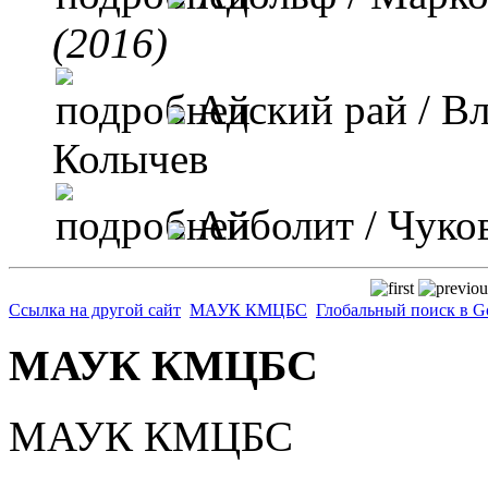
(2016)
Адский рай
/ В
Колычев
Айболит
/ Чуко
Ссылка на другой сайт
МАУК КМЦБС
Глобальный поиск в G
МАУК КМЦБС
МАУК КМЦБС