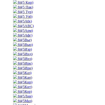
84(5 Кир)
84(5 Пак)
84(5 Тур)
84(5 Узб)
84(5Абх)
84(5АВС)
84(5Арм)
84(5Афг)
84(5Вье)
84(5Вью)
84(5Изр)
84(5Инд)
84(5Инз)
84(5Ирк)
84(5Ирн)
84(5Каз)
84(5Кан)
84(5Кир)
84(5Кит)
84(5Кор)
84(5Лив)
84(5Маз)