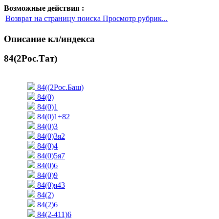
Возможные действия :
Возврат на страницу поиска Просмотр рубрик...
Описание кл/индекса
84(2Рос.Тат)
84((2Рос.Баш)
84(0)
84(0)1
84(0)1+82
84(0)3
84(0)3я2
84(0)4
84(0)5я7
84(0)6
84(0)9
84(0)я43
84(2)
84(2)6
84(2-411)6