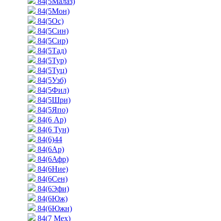
84(5Малаз)
84(5Мон)
84(5Ос)
84(5Син)
84(5Сир)
84(5Тад)
84(5Тур)
84(5Туц)
84(5Узб)
84(5Фил)
84(5Шри)
84(5Япо)
84(6 Ар)
84(6 Тун)
84(6)44
84(6Ар)
84(6Афр)
84(6Ние)
84(6Сен)
84(6Эфи)
84(6Юж)
84(6Южн)
84(7 Мех)