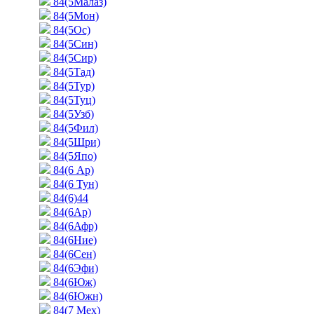
84(5Малаз)
84(5Мон)
84(5Ос)
84(5Син)
84(5Сир)
84(5Тад)
84(5Тур)
84(5Туц)
84(5Узб)
84(5Фил)
84(5Шри)
84(5Япо)
84(6 Ар)
84(6 Тун)
84(6)44
84(6Ар)
84(6Афр)
84(6Ние)
84(6Сен)
84(6Эфи)
84(6Юж)
84(6Южн)
84(7 Мех)