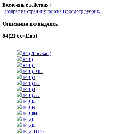
Возможные действия :
Возврат на страницу поиска Просмотр рубрик...
Описание кл/индекса
84(2Рос=Евр)
84((2Рос.Баш)
84(0)
84(0)1
84(0)1+82
84(0)3
84(0)3я2
84(0)4
84(0)5я7
84(0)6
84(0)9
84(0)я43
84(2)
84(2)6
84(2-411)6