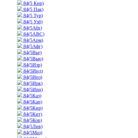
84(5 Кир)
84(5 Пак)
84(5 Тур)
84(5 Узб)
84(5Абх)
84(5АВС)
84(5Арм)
84(5Афг)
84(5Вье)
84(5Вью)
84(5Изр)
84(5Инд)
84(5Инз)
84(5Ирк)
84(5Ирн)
84(5Каз)
84(5Кан)
84(5Кир)
84(5Кит)
84(5Кор)
84(5Лив)
84(5Маз)