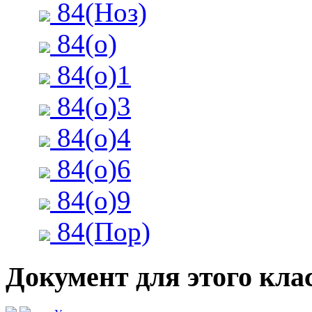
84(Ноз)
84(о)
84(о)1
84(о)3
84(о)4
84(о)6
84(о)9
84(Пор)
Документ для этого кла