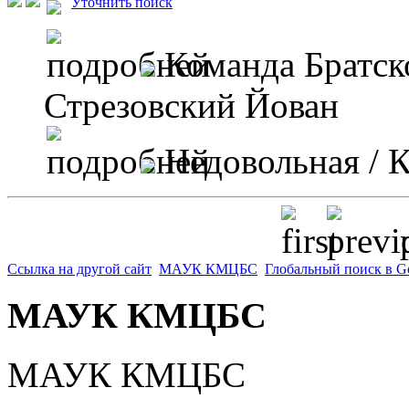
Уточнить поиск
Команда Братск
Стрезовский Йован
Недовольная
/ 
p
Ссылка на другой сайт
МАУК КМЦБС
Глобальный поиск в G
МАУК КМЦБС
МАУК КМЦБС