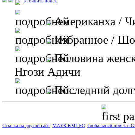
Уточнить поиск
Американха
/ Ч
Избранное
/ Шо
Половина женск
Нгози Адичи
Последний долг
pa
Ссылка на другой сайт
МАУК КМЦБС
Глобальный поиск в G