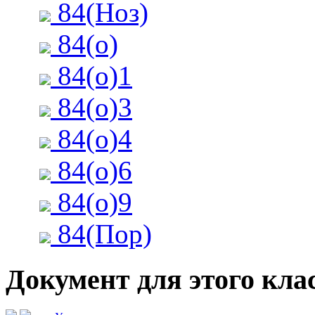
84(Ноз)
84(о)
84(о)1
84(о)3
84(о)4
84(о)6
84(о)9
84(Пор)
Документ для этого клас