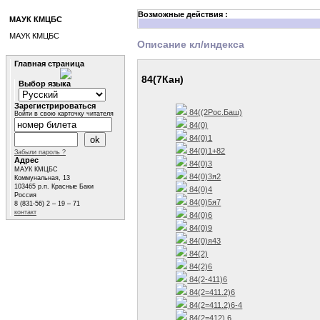
Возможные действия :
МАУК КМЦБС
МАУК КМЦБС
Описание кл/индекса
Главная страница
84(7Кан)
Выбор языка
Зарегистрироваться
84((2Рос.Баш)
Войти в свою карточку читателя
84(0)
84(0)1
84(0)1+82
Забыли пароль ?
Адрес
84(0)3
МАУК КМЦБС
84(0)3я2
Коммунальная, 13
103465 р.п. Красные Баки
84(0)4
Россия
84(0)5я7
8 (831-56) 2 – 19 – 71
контакт
84(0)6
84(0)9
84(0)я43
84(2)
84(2)6
84(2-411)6
84(2=411.2)6
84(2=411.2)6-4
84(2=412) 6