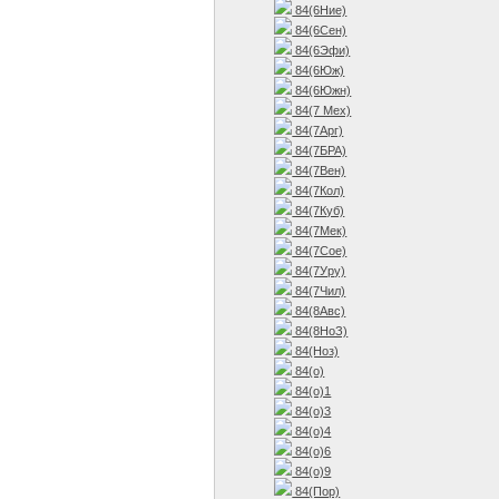
84(6Ние)
84(6Сен)
84(6Эфи)
84(6Юж)
84(6Южн)
84(7 Мех)
84(7Арг)
84(7БРА)
84(7Вен)
84(7Кол)
84(7Куб)
84(7Мек)
84(7Сое)
84(7Уру)
84(7Чил)
84(8Авс)
84(8НоЗ)
84(Ноз)
84(о)
84(о)1
84(о)3
84(о)4
84(о)6
84(о)9
84(Пор)