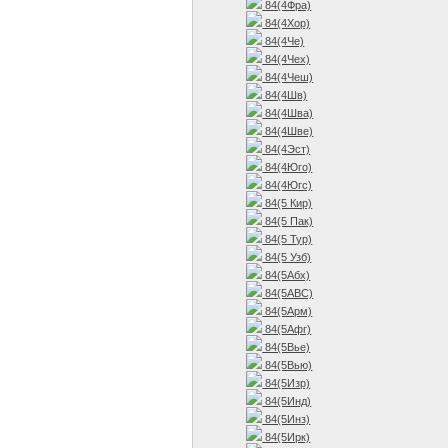
84(4Фра)
84(4Хор)
84(4Че)
84(4Чех)
84(4Чеш)
84(4Шв)
84(4Шва)
84(4Шве)
84(4Эст)
84(4Юго)
84(4Югс)
84(5 Кир)
84(5 Пак)
84(5 Тур)
84(5 Узб)
84(5Абх)
84(5АВС)
84(5Арм)
84(5Афг)
84(5Вье)
84(5Вью)
84(5Изр)
84(5Инд)
84(5Инз)
84(5Ирк)