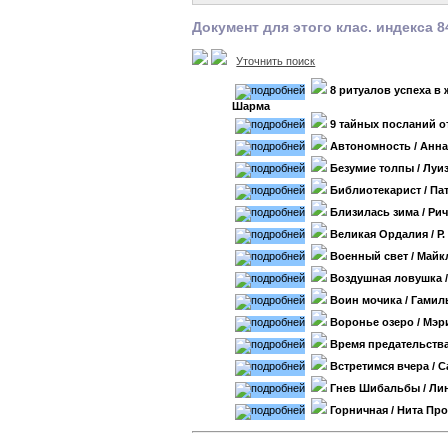
Документ для этого клас. индекса 8
Уточнить поиск
8 ритуалов успеха в
Шарма
9 тайных посланий о
Автономность
/ Анн
Безумие толпы
/ Луи
Библиотекарист
/ Па
Близилась зима
/ Ри
Великая Ордалия
/ Р
Военный свет
/ Майк
Воздушная ловушка
Воин мочика
/ Гамил
Воронье озеро
/ Мэр
Время предательств
Встретимся вчера
/ С
Гнев Шибальбы
/ Ли
Горничная
/ Нита Про