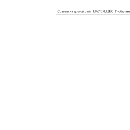
Ссылка на другой сайт
МАУК КМЦБС
Глобальны