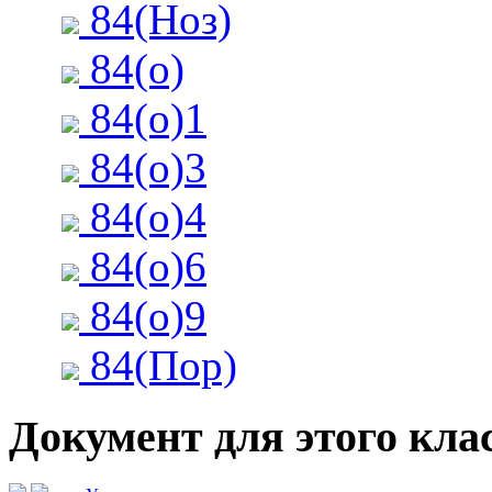
84(Ноз)
84(о)
84(о)1
84(о)3
84(о)4
84(о)6
84(о)9
84(Пор)
Документ для этого клас