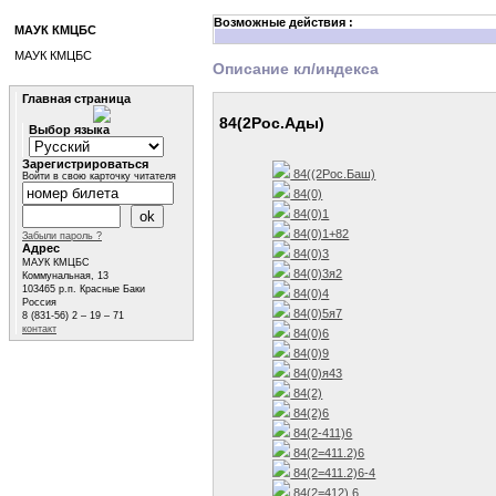
Возможные действия :
МАУК КМЦБС
МАУК КМЦБС
Описание кл/индекса
Главная страница
84(2Рос.Ады)
Выбор языка
Зарегистрироваться
84((2Рос.Баш)
Войти в свою карточку читателя
84(0)
84(0)1
84(0)1+82
Забыли пароль ?
Адрес
84(0)3
МАУК КМЦБС
84(0)3я2
Коммунальная, 13
103465 р.п. Красные Баки
84(0)4
Россия
84(0)5я7
8 (831-56) 2 – 19 – 71
контакт
84(0)6
84(0)9
84(0)я43
84(2)
84(2)6
84(2-411)6
84(2=411.2)6
84(2=411.2)6-4
84(2=412) 6