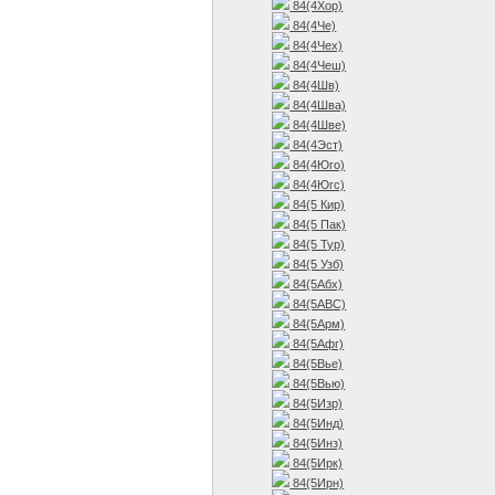
84(4Хор)
84(4Че)
84(4Чех)
84(4Чеш)
84(4Шв)
84(4Шва)
84(4Шве)
84(4Эст)
84(4Юго)
84(4Югс)
84(5 Кир)
84(5 Пак)
84(5 Тур)
84(5 Узб)
84(5Абх)
84(5АВС)
84(5Арм)
84(5Афг)
84(5Вье)
84(5Вью)
84(5Изр)
84(5Инд)
84(5Инз)
84(5Ирк)
84(5Ирн)