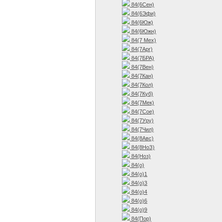
84(6Сен)
84(6Эфи)
84(6Юж)
84(6Южн)
84(7 Мех)
84(7Арг)
84(7БРА)
84(7Вен)
84(7Кан)
84(7Кол)
84(7Куб)
84(7Мек)
84(7Сое)
84(7Уру)
84(7Чил)
84(8Авс)
84(8НоЗ)
84(Ноз)
84(о)
84(о)1
84(о)3
84(о)4
84(о)6
84(о)9
84(Пор)