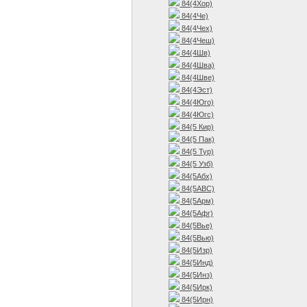
84(4Хор)
84(4Че)
84(4Чех)
84(4Чеш)
84(4Шв)
84(4Шва)
84(4Шве)
84(4Эст)
84(4Юго)
84(4Югс)
84(5 Кир)
84(5 Пак)
84(5 Тур)
84(5 Узб)
84(5Абх)
84(5АВС)
84(5Арм)
84(5Афг)
84(5Вье)
84(5Вью)
84(5Изр)
84(5Инд)
84(5Инз)
84(5Ирк)
84(5Ирн)