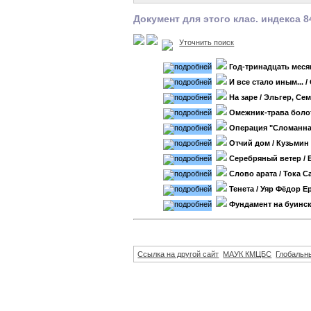
Документ для этого клас. индекса 8
Уточнить поиск
Год-тринадцать меся
И все стало иным...
/
На заре
/ Эльгер, Се
Омежник-трава боло
Операция "Сломанна
Отчий дом
/ Кузьмин
Серебряный ветер
/ 
Слово арата
/ Тока С
Тенета
/ Уяр Фёдор 
Фундамент на буинск
Ссылка на другой сайт
МАУК КМЦБС
Глобальны