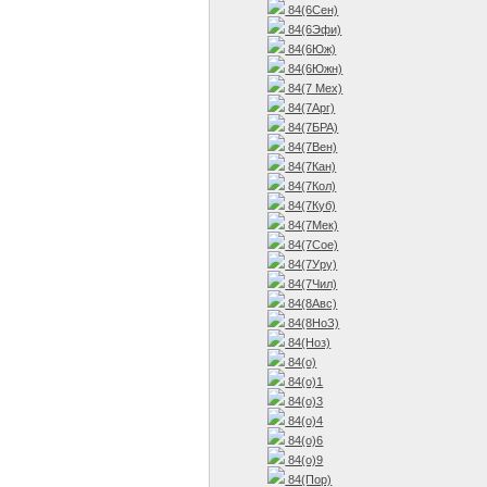
84(6Сен)
84(6Эфи)
84(6Юж)
84(6Южн)
84(7 Мех)
84(7Арг)
84(7БРА)
84(7Вен)
84(7Кан)
84(7Кол)
84(7Куб)
84(7Мек)
84(7Сое)
84(7Уру)
84(7Чил)
84(8Авс)
84(8НоЗ)
84(Ноз)
84(о)
84(о)1
84(о)3
84(о)4
84(о)6
84(о)9
84(Пор)