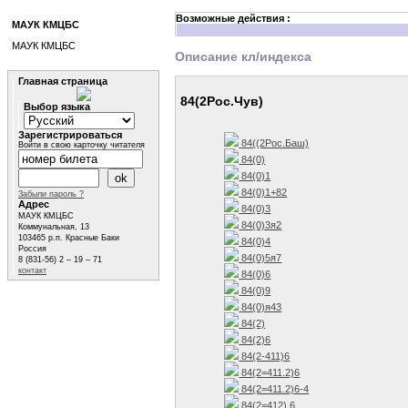
Возможные действия :
МАУК КМЦБС
МАУК КМЦБС
Описание кл/индекса
Главная страница
84(2Рос.Чув)
Выбор языка
Зарегистрироваться
84((2Рос.Баш)
Войти в свою карточку читателя
84(0)
84(0)1
84(0)1+82
Забыли пароль ?
Адрес
84(0)3
МАУК КМЦБС
84(0)3я2
Коммунальная, 13
103465 р.п. Красные Баки
84(0)4
Россия
84(0)5я7
8 (831-56) 2 – 19 – 71
контакт
84(0)6
84(0)9
84(0)я43
84(2)
84(2)6
84(2-411)6
84(2=411.2)6
84(2=411.2)6-4
84(2=412) 6