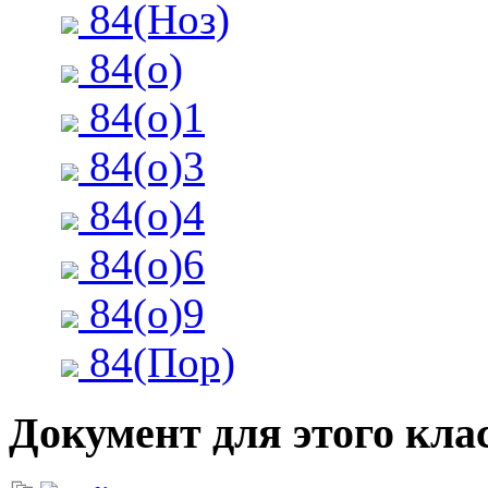
84(Ноз)
84(о)
84(о)1
84(о)3
84(о)4
84(о)6
84(о)9
84(Пор)
Документ для этого клас