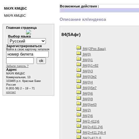
Возможные действия :
МАУК КМЦБС
МАУК КМЦБС
Описание кл/индекса
Главная страница
84(5Афг)
Выбор языка
Зарегистрироваться
84((2Рос.Баш)
Войти в свою карточку читателя
84(0)
84(0)1
84(0)1+82
Забыли пароль ?
Адрес
84(0)3
МАУК КМЦБС
84(0)3я2
Коммунальная, 13
103465 р.п. Красные Баки
84(0)4
Россия
84(0)5я7
8 (831-56) 2 – 19 – 71
контакт
84(0)6
84(0)9
84(0)я43
84(2)
84(2)6
84(2-411)6
84(2=411.2)6
84(2=411.2)6-4
84(2=412) 6