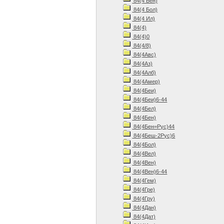
84(4 Бен)
84(4 Бол)
84(4 Ил)
84(4)
84(4)0
84(4/8)
84(4Авс)
84(4Аз)
84(4Алб)
84(4Амер)
84(4Беи)
84(4Беи)6-44
84(4Бел)
84(4Бен)
84(4Бен=Рус)44
84(4Беш-2Рус)6
84(4Бол)
84(4Вел)
84(4Вен)
84(4Вен)6-44
84(4Гем)
84(4Гре)
84(4Гру)
84(4Дан)
84(4Дат)