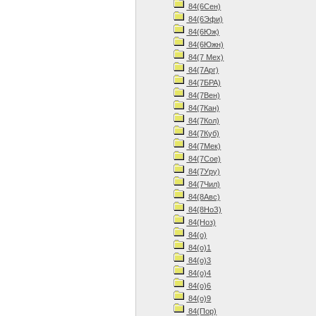
84(6Сен)
84(6Эфи)
84(6Юж)
84(6Южн)
84(7 Мех)
84(7Арг)
84(7БРА)
84(7Вен)
84(7Кан)
84(7Кол)
84(7Куб)
84(7Мек)
84(7Сое)
84(7Уру)
84(7Чил)
84(8Авс)
84(8НоЗ)
84(Ноз)
84(о)
84(о)1
84(о)3
84(о)4
84(о)6
84(о)9
84(Пор)