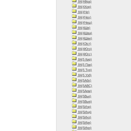
84(4Фра)
84(4Хор)
84(4Че)
84(4Чех)
84(4Чеш)
84(4Шв)
84(4Шва)
84(4Шве)
84(4Эст)
84(4Юго)
84(4Югс)
84(5 Кир)
84(5 Пак)
84(5 Тур)
84(5 Узб)
84(5Абх)
84(5АВС)
84(5Арм)
84(5Вье)
84(5Вью)
84(5Изр)
84(5Инд)
84(5Инз)
84(5Ирк)
84(5Ирн)