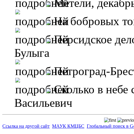
Метели, декабр
На бобровых то
Персидское дел
Булыга
Петроград-Брес
Сколько в небе
Васильевич
Ссылка на другой сайт
МАУК КМЦБС
Глобальный поиск в G