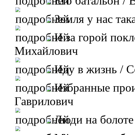
Его батальон
/ 
Земля у нас так
И за горой пок
Михайлович
Иду в жизнь
/ С
Избранные про
Гаврилович
Люди на болоте