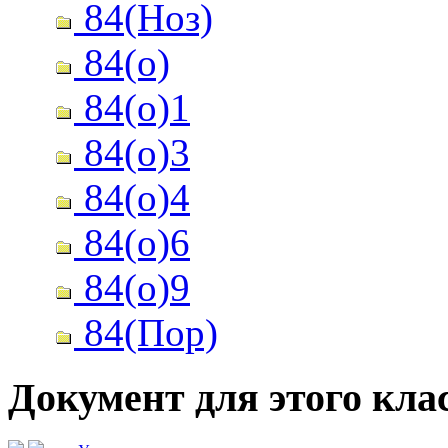
84(Ноз)
84(о)
84(о)1
84(о)3
84(о)4
84(о)6
84(о)9
84(Пор)
Документ для этого клас