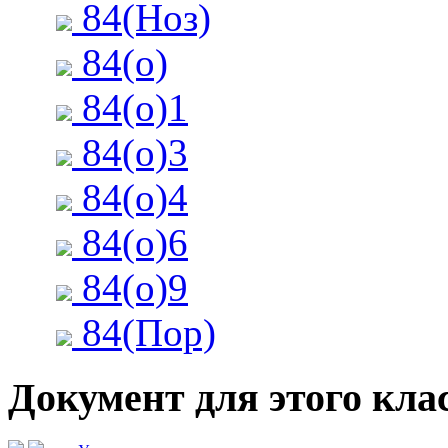
84(Ноз)
84(о)
84(о)1
84(о)3
84(о)4
84(о)6
84(о)9
84(Пор)
Документ для этого клас