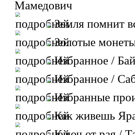
Мамедович
Земля помнит в
Золотые монет
Избранное
/ Ба
Избранное
/ Са
Избранные про
Как живешь Яр
Ключ от рая
/ Т