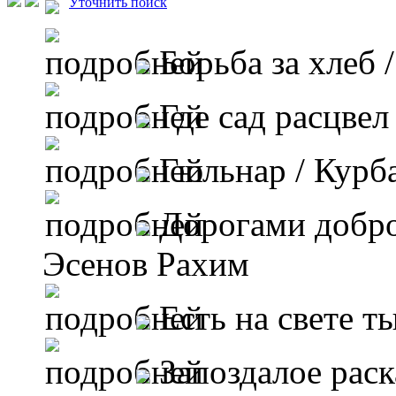
Уточнить поиск
Борьба за хлеб
/
Где сад расцвел
Гюльнар
/ Курб
Дорогами добро
Эсенов Рахим
Есть на свете ты
Запоздалое рас