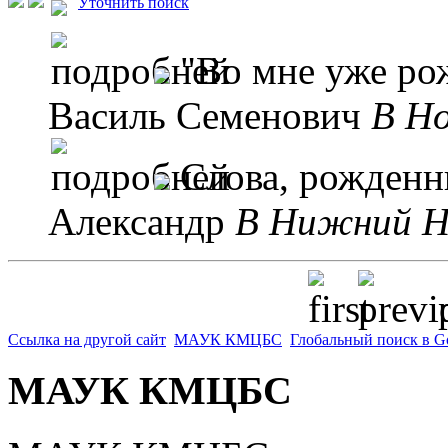
Уточнить поиск
"Во мне уже рож
Василь Семенович
B Но
Слова, рожденны
Александр
B Нижний Но
p
Ссылка на другой сайт
МАУК КМЦБС
Глобальный поиск в G
МАУК КМЦБС