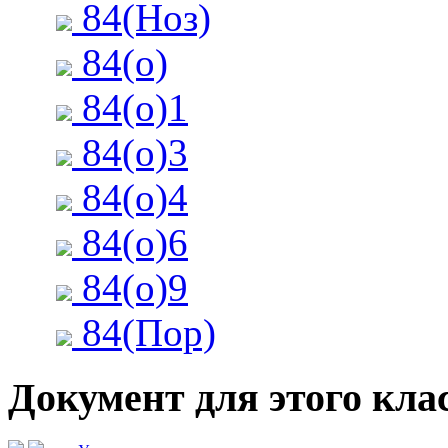
84(Ноз)
84(о)
84(о)1
84(о)3
84(о)4
84(о)6
84(о)9
84(Пор)
Документ для этого клас