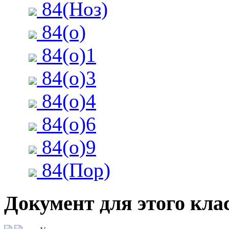
84(Ноз)
84(о)
84(о)1
84(о)3
84(о)4
84(о)6
84(о)9
84(Пор)
Документ для этого клас