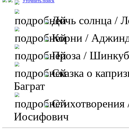
Уточнить поиск
Дочь солнца
/ Л
Корни
/ Аджин
Проза
/ Шинкуба
Сказка о каприз
Баграт
Стихотворения
Иосифович