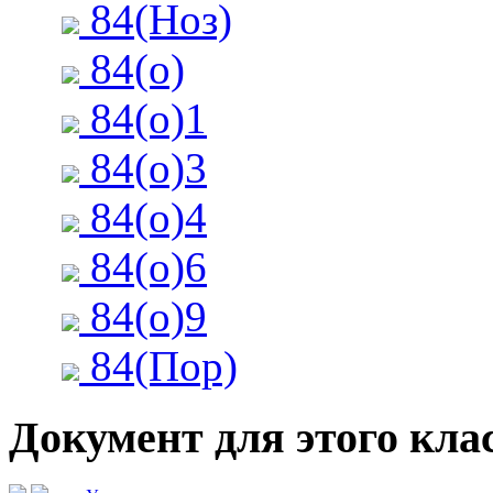
84(Ноз)
84(о)
84(о)1
84(о)3
84(о)4
84(о)6
84(о)9
84(Пор)
Документ для этого клас