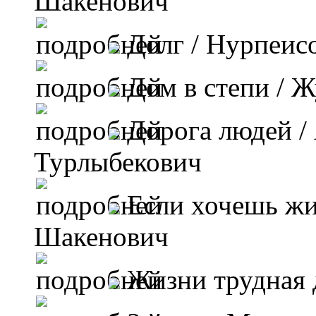
Шакенович
Долг
/ Нурпеис
Дом в степи
/ Ж
Дорога людей
/
Турлыбекович
Если хочешь ж
Шакенович
Жизни трудная 