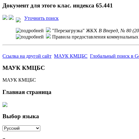
Документ для этого клас. индекса 65.441
Уточнить поиск
"Перезагрузка" ЖКХ
B Вперед, № 80 (20
Правила предоставления коммунальных 
Ссылка на другой сайт
МАУК КМЦБС
Глобальный поиск в G
МАУК КМЦБС
МАУК КМЦБС
Главная страница
Выбор языка