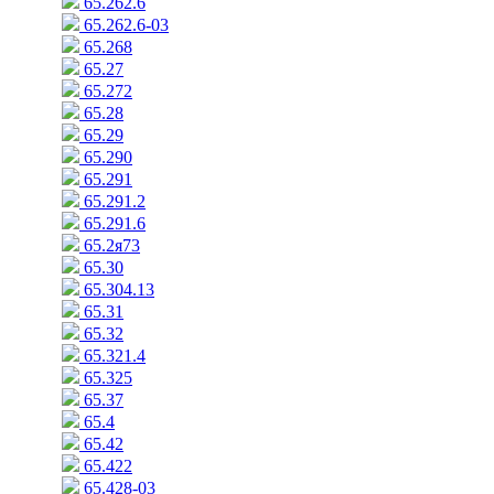
65.262.6
65.262.6-03
65.268
65.27
65.272
65.28
65.29
65.290
65.291
65.291.2
65.291.6
65.2я73
65.30
65.304.13
65.31
65.32
65.321.4
65.325
65.37
65.4
65.42
65.422
65.428-03