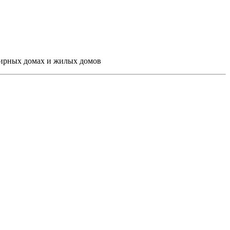
тирных домах и жилых домов