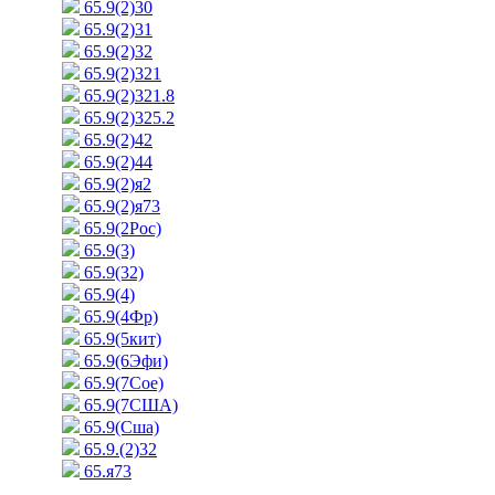
65.9(2)30
65.9(2)31
65.9(2)32
65.9(2)321
65.9(2)321.8
65.9(2)325.2
65.9(2)42
65.9(2)44
65.9(2)я2
65.9(2)я73
65.9(2Рос)
65.9(3)
65.9(32)
65.9(4)
65.9(4Фр)
65.9(5кит)
65.9(6Эфи)
65.9(7Сое)
65.9(7США)
65.9(Сша)
65.9.(2)32
65.я73