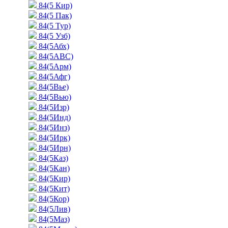
84(5 Кир)
84(5 Пак)
84(5 Тур)
84(5 Узб)
84(5Абх)
84(5АВС)
84(5Арм)
84(5Афг)
84(5Вье)
84(5Вью)
84(5Изр)
84(5Инд)
84(5Инз)
84(5Ирк)
84(5Ирн)
84(5Каз)
84(5Кан)
84(5Кир)
84(5Кит)
84(5Кор)
84(5Лив)
84(5Маз)