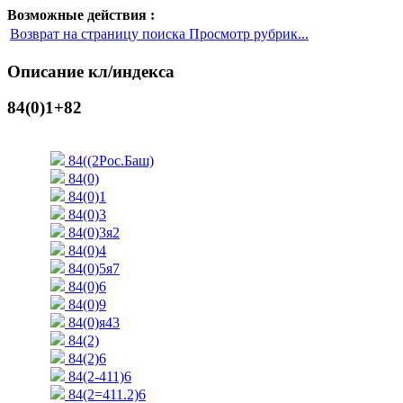
Возможные действия :
Возврат на страницу поиска Просмотр рубрик...
Описание кл/индекса
84(0)1+82
84((2Рос.Баш)
84(0)
84(0)1
84(0)3
84(0)3я2
84(0)4
84(0)5я7
84(0)6
84(0)9
84(0)я43
84(2)
84(2)6
84(2-411)6
84(2=411.2)6