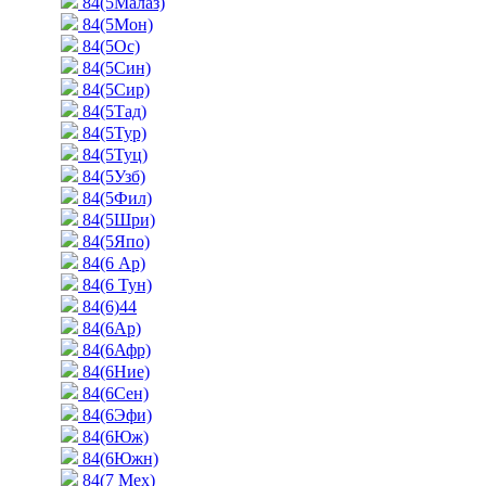
84(5Малаз)
84(5Мон)
84(5Ос)
84(5Син)
84(5Сир)
84(5Тад)
84(5Тур)
84(5Туц)
84(5Узб)
84(5Фил)
84(5Шри)
84(5Япо)
84(6 Ар)
84(6 Тун)
84(6)44
84(6Ар)
84(6Афр)
84(6Ние)
84(6Сен)
84(6Эфи)
84(6Юж)
84(6Южн)
84(7 Мех)