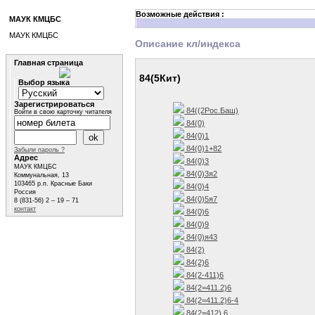
Возможные действия :
МАУК КМЦБС
МАУК КМЦБС
Описание кл/индекса
Главная страница
84(5Кит)
Выбор языка
Зарегистрироваться
84((2Рос.Баш)
Войти в свою карточку читателя
84(0)
84(0)1
84(0)1+82
Забыли пароль ?
Адрес
84(0)3
МАУК КМЦБС
84(0)3я2
Коммунальная, 13
103465 р.п. Красные Баки
84(0)4
Россия
84(0)5я7
8 (831-56) 2 – 19 – 71
контакт
84(0)6
84(0)9
84(0)я43
84(2)
84(2)6
84(2-411)6
84(2=411.2)6
84(2=411.2)6-4
84(2=412) 6