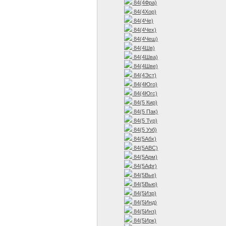
84(4Фра)
84(4Хор)
84(4Че)
84(4Чех)
84(4Чеш)
84(4Шв)
84(4Шва)
84(4Шве)
84(4Эст)
84(4Юго)
84(4Югс)
84(5 Кир)
84(5 Пак)
84(5 Тур)
84(5 Узб)
84(5Абх)
84(5АВС)
84(5Арм)
84(5Афг)
84(5Вье)
84(5Вью)
84(5Изр)
84(5Инд)
84(5Инз)
84(5Ирк)