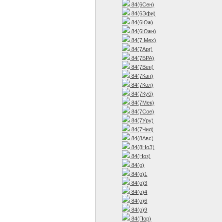
84(6Сен)
84(6Эфи)
84(6Юж)
84(6Южн)
84(7 Мех)
84(7Арг)
84(7БРА)
84(7Вен)
84(7Кан)
84(7Кол)
84(7Куб)
84(7Мек)
84(7Сое)
84(7Уру)
84(7Чил)
84(8Авс)
84(8НоЗ)
84(Ноз)
84(о)
84(о)1
84(о)3
84(о)4
84(о)6
84(о)9
84(Пор)