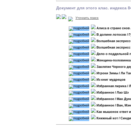
Документ для этого клас. индекса 8
Уточнить поиск
Алиса в стране снов
В долине лотосов
/ Г
Волшебная экспресс-
Волшебная экспресс 
Дело о поддельной 
Женщина-половинка
Заклятие Черного де
Игроки Зимы
/ Ли Та
Из книг мудрецов
Избранная лирика
/ 
Избранное
/ Лао Шэ
Избранное
/ Мао Дун
Избранное
/ Ван, Мэ
Как мышонок ответ 
Книжный кот
/ Синди