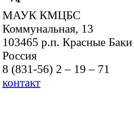
МАУК КМЦБС
Коммунальная, 13
103465 р.п. Красные Баки
Россия
8 (831-56) 2 – 19 – 71
контакт