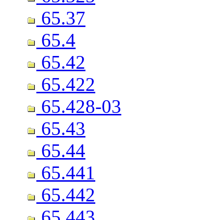
65.37
65.4
65.42
65.422
65.428-03
65.43
65.44
65.441
65.442
65.443