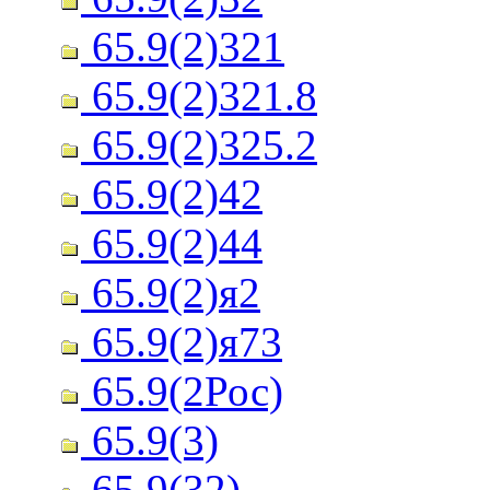
65.9(2)321
65.9(2)321.8
65.9(2)325.2
65.9(2)42
65.9(2)44
65.9(2)я2
65.9(2)я73
65.9(2Рос)
65.9(3)
65.9(32)