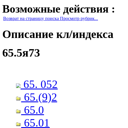
Возможные действия :
Возврат на страницу поиска Просмотр рубрик...
Описание кл/индекса
65.5я73
65. 052
65.(9)2
65.0
65.01