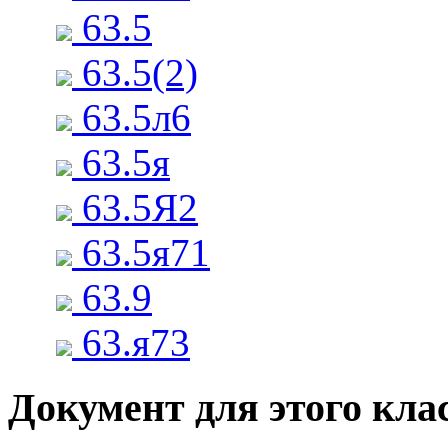
63.5
63.5(2)
63.5л6
63.5я
63.5Я2
63.5я71
63.9
63.я73
Документ для этого клас