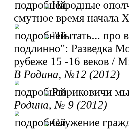
Народные ополч
смутное время начала Х
"Пытать... про 
подлинно": Разведка Мо
рубеже 15 -16 веков
/ М
B Родина, №12 (2012)
Рюриковичи мы
Родина, № 9 (2012)
Служение граж