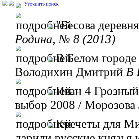
Уточнить поиск
"Бесова деревн
Родина, № 8 (2013)
В Белом городе
Володихин Дмитрий
B 
Иван 4 Грозный
выбор 2008
/ Морозова
Кречеты для Ми
дарили русские князья 