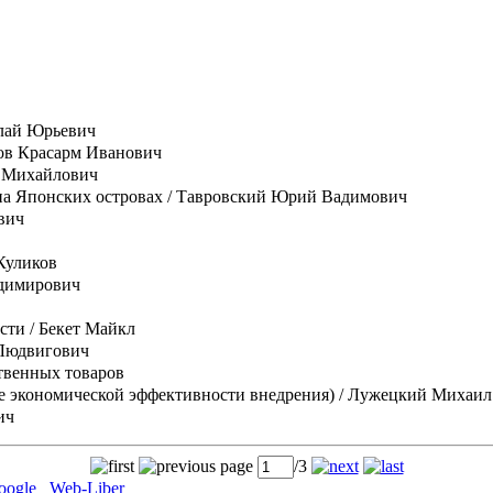
лай Юрьевич
ов Красарм Иванович
р Михайлович
на Японских островах
/ Тавровский Юрий Вадимович
вич
Куликов
адимирович
ости
/ Бекет Майкл
 Людвигович
твенных товаров
ие экономической эффективности внедрения)
/ Лужецкий Михаил
ич
page
/3
oogle
Web-Liber