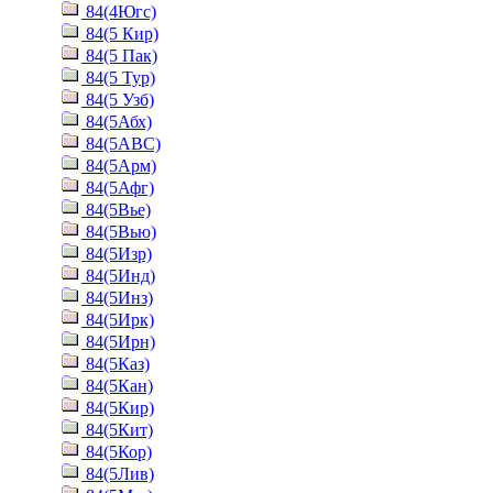
84(4Югс)
84(5 Кир)
84(5 Пак)
84(5 Тур)
84(5 Узб)
84(5Абх)
84(5АВС)
84(5Арм)
84(5Афг)
84(5Вье)
84(5Вью)
84(5Изр)
84(5Инд)
84(5Инз)
84(5Ирк)
84(5Ирн)
84(5Каз)
84(5Кан)
84(5Кир)
84(5Кит)
84(5Кор)
84(5Лив)