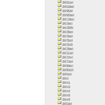
84(6Сен)
84(6Эфи)
84(6Юж)
84(6Южн)
84(7 Мех)
84(7Арг)
84(7БРА)
84(7Вен)
84(7Кан)
84(7Кол)
84(7Куб)
84(7Мек)
84(7Сое)
84(7Уру)
84(7Чил)
84(8Авс)
84(8НоЗ)
84(Ноз)
84(о)
84(о)1
84(о)3
84(о)4
84(о)6
84(о)9
84(Пор)