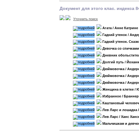
Документ для этого клас. индекса 8
Уточнить поиск
Агата
/ Анне Катрине
Гадкий утенок
/ Анде
Гадкий утенок. Сказк
Девочка со спичкам
Дневник обольстите
Долгий путь
/ Йохан
Дюймовочка
/ Андер
Дюймовочка
/ Андер
Дюймовочка
/ Андер
Женщина в клетке
/ 
Избранное
/ Браннер
Каштановый человеч
Лев Ларс и лошадка
Лев Ларс
/ Ханс Ханс
Мальчишкам и девчо