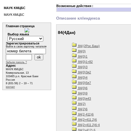
Возможные действия :
МАУК КМЦБС
МАУК КМЦБС
Описание кл/индекса
Главная страница
84(4Дан)
Выбор языка
Зарегистрироваться
84((2Рос.Баш)
Войти в свою карточку читателя
84(0)
84(0)1
84(0)1+82
Забыли пароль ?
Адрес
84(0)3
МАУК КМЦБС
84(0)3я2
Коммунальная, 13
103465 р.п. Красные Баки
84(0)4
Россия
84(0)5я7
8 (831-56) 2 – 19 – 71
контакт
84(0)6
84(0)9
84(0)я43
84(2)
84(2)6
84(2-411)6
84(2=411.2)6
84(2=411.2)6-4
84(2=412) 6