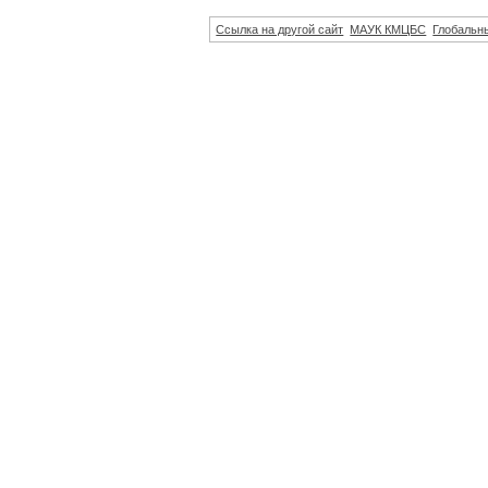
Ссылка на другой сайт
МАУК КМЦБС
Глобальны