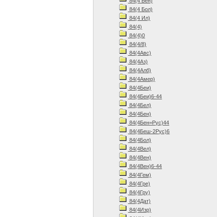
84(4 Бен)
84(4 Бол)
84(4 Ил)
84(4)
84(4)0
84(4/8)
84(4Авс)
84(4Аз)
84(4Алб)
84(4Амер)
84(4Беи)
84(4Беи)6-44
84(4Бел)
84(4Бен)
84(4Бен=Рус)44
84(4Беш-2Рус)6
84(4Бол)
84(4Вел)
84(4Вен)
84(4Вен)6-44
84(4Гем)
84(4Гре)
84(4Гру)
84(4Дат)
84(4Изр)