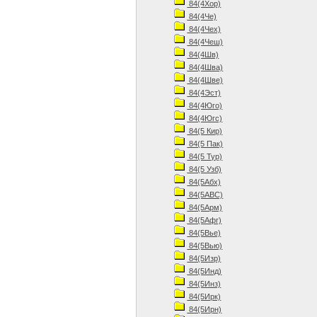
84(4Хор)
84(4Че)
84(4Чех)
84(4Чеш)
84(4Шв)
84(4Шва)
84(4Шве)
84(4Эст)
84(4Юго)
84(4Югс)
84(5 Кир)
84(5 Пак)
84(5 Тур)
84(5 Узб)
84(5Абх)
84(5АВС)
84(5Арм)
84(5Афг)
84(5Вье)
84(5Вью)
84(5Изр)
84(5Инд)
84(5Инз)
84(5Ирк)
84(5Ирн)