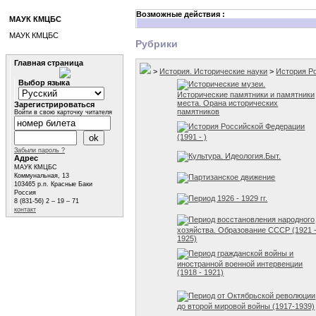
Возможные действия :
МАУК КМЦБС
МАУК КМЦБС
Рубрики
Главная страница
>
История. Исторические науки
>
История Р
Выбор языка
Исторические музеи.
Исторические памятники и памятники
места. Орана исторических
Зарегистрироваться
памятников
Войти в свою карточку читателя
История Российской Федерации
(1991 - )
Забыли пароль ?
Культура. Идеология.Быт.
Адрес
МАУК КМЦБС
Коммунальная, 13
Партизанское движение
103465 р.п. Красные Баки
Россия
Период 1926 - 1929 гг.
8 (831-56) 2 – 19 – 71
контакт
Период восстановления народного
хозяйства. Образование СССР (1921 
1925)
Период гражданской войны и
иностранной военной интервенции
(1918 - 1921)
Период от Октябрьской революции
до второй мировой войны (1917-1939)