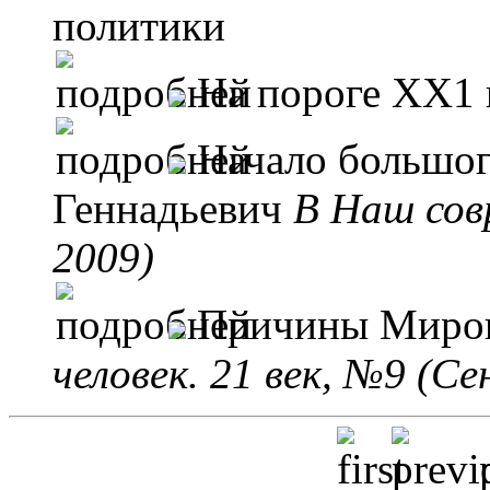
политики
На пороге ХХ1 
Начало большог
Геннадьевич
B Наш сов
2009)
Причины Миров
человек. 21 век, №9 (С
p