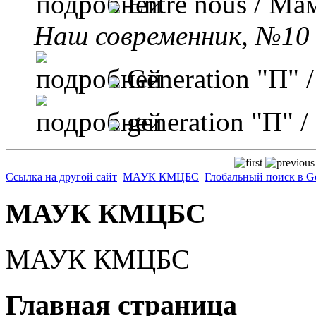
Entre nous
/ Ма
Наш современник, №10 
Generation "П"
/
generation "П"
/
Ссылка на другой сайт
МАУК КМЦБС
Глобальный поиск в G
МАУК КМЦБС
МАУК КМЦБС
Главная страница