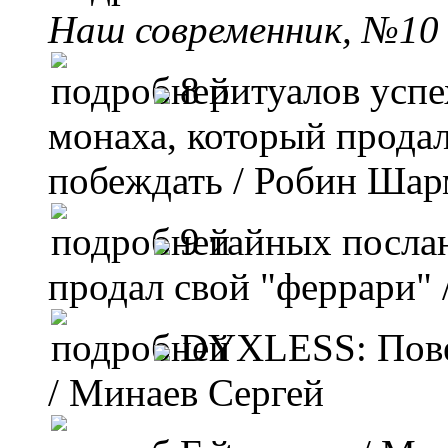
Наш современник, №10 
8 ритуалов успе
монаха, который продал
побеждать
/ Робин Шар
9 тайных посла
продал свой "феррари"
DYXLESS: Пове
/ Минаев Сергей