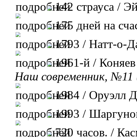
142 страуса
/ Э
175 дней на сча
1793
/ Натт-о-Д
1961-й
/ Коняе
Наш современник, №11 
1984
/ Оруэлл 
1993
/ Шаргуно
720 часов.
/ Ка