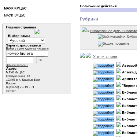
Возможные действия :
МАУК КМЦБС
МАУК КМЦБС
Рубрики
Главная страница
>
Библиотечное дело. Библиот
Выбор языка
Библиография. Библ
Бюджетирование
Зарегистрироваться
Войти в свою карточку читателя
Уточнить поиск
Забыли пароль ?
Автомоб
Адрес
Аптека 
МАУК КМЦБС
Коммунальная, 13
Армия г
103465 р.п. Красные Баки
Россия
"Берегит
8 (831-56) 2 – 19 – 71
контакт
Библиоп
Библиот
Библиот
Библиот
Библиоте
Библиот
Библиот