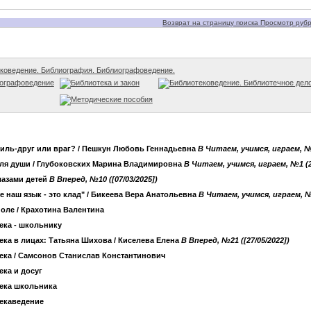
Возврат на страницу поиска Просмотр рубри
ековедение. Библиография. Библиографоведение.
иографоведение
Библиотека и закон
Библиотековедение. Библиотечное дел
Методические пособия
иль-друг или враг?
/ Пешкун Любовь Геннадьевна
B Читаем, учимся, играем, №
для души
/ Глубоковских Марина Владимировна
B Читаем, учимся, играем, №1 (
лазами детей
B Вперед, №10 ([07/03/2025])
е наш язык - это клад"
/ Бикеева Вера Анатольевна
B Читаем, учимся, играем, №
оле
/ Крахотина Валентина
ека - школьнику
ека в лицах: Татьяна Шихова
/ Киселева Елена
B Вперед, №21 ([27/05/2022])
ека
/ Самсонов Станислав Константинович
ка и досуг
ека школьника
екаведение