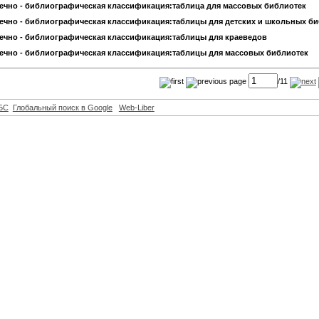
ечно - библиографическая классификация:таблица для массовых библиотек
ечно - библиографическая классификация:таблицы для детских и школьных би
ечно - библиографическая классификация:таблицы для краеведов
ечно - библиографическая классификация:таблицы для массовых библиотек
page
/11
БС
Глобальный поиск в Google
Web-Liber