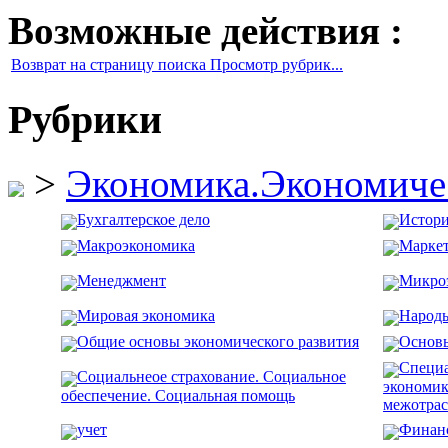
Возможные действия :
Возврат на страницу поиска Просмотр рубрик...
Рубрики
>
Экономика.Экономиче
Бухгалтерское дело
Истори
Макроэкономика
Марке
Менеджмент
Микро
Мировая экономика
Народы
Общие основы экономического развития
Основ
Специа
Социальнеое страхование. Социальное
экономик
обеспечение. Социальная помощь
межотрас
учет
Финан