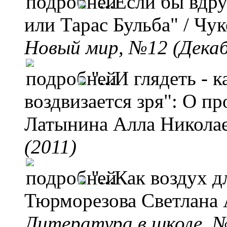
"...Если бы вдр
или Тарас Бульба"
/ Чук
Новый мир, №12 (Декаб
"...И глядеть -
воздвизается зря": О п
Латынина Алла Никола
(2011)
"...Как воздух 
Тюрморезова Светлана
Литература в школе, №