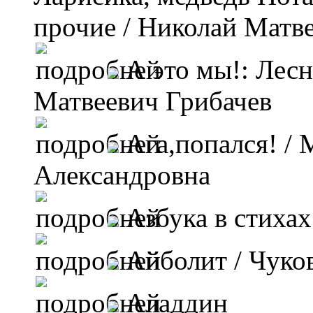
прочие
/ Николай Матве
А это мы!: Лес
Матвеевич Грибачев
Ага,попался!
/ 
Александровна
Азбука в стихах
Айболит
/ Чуко
Аладдин