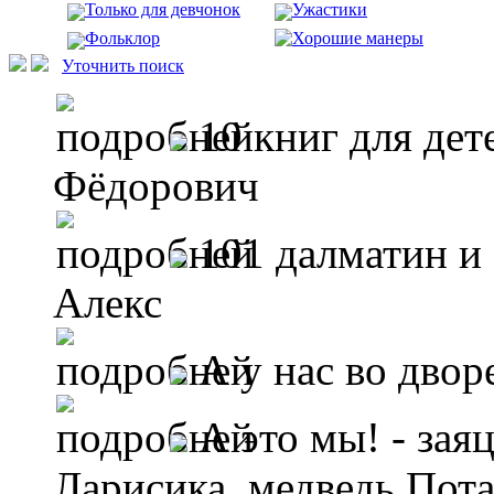
Только для девчонок
Ужастики
Фольклор
Хорошие манеры
Уточнить поиск
10 книг для дет
Фёдорович
101 далматин и
Алекс
А у нас во двор
А это мы! - зая
Ларисика, медведь Пота