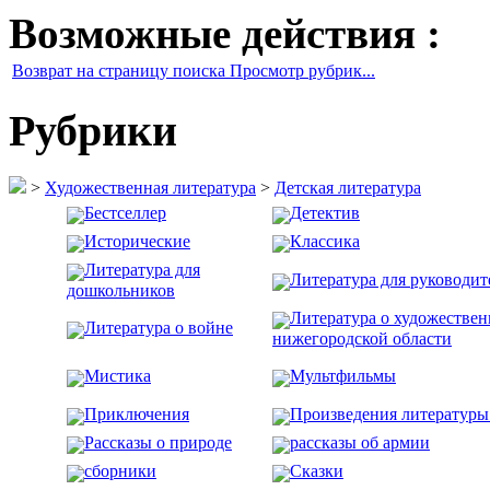
Возможные действия :
Возврат на страницу поиска Просмотр рубрик...
Рубрики
>
Художественная литература
>
Детская литература
Бестселлер
Детектив
Исторические
Классика
Литература для
Литература для руководит
дошкольников
Литература о художестве
Литература о войне
нижегородской области
Мистика
Мультфильмы
Приключения
Произведения литературы 
Рассказы о природе
рассказы об армии
сборники
Сказки