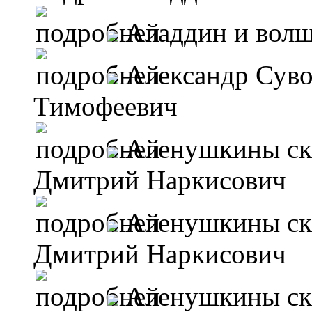
Аладдин и волш
Александр Сув
Тимофеевич
Аленушкины ск
Дмитрий Наркисович
Аленушкины ск
Дмитрий Наркисович
Аленушкины ск