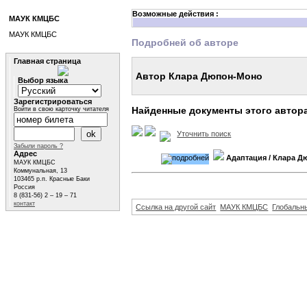
Возможные действия :
МАУК КМЦБС
МАУК КМЦБС
Подробней об авторе
Главная страница
Автор Клара Дюпон-Моно
Выбор языка
Зарегистрироваться
Найденные документы этого автор
Войти в свою карточку читателя
Уточнить поиск
Забыли пароль ?
Адрес
Адаптация
/ Клара Д
МАУК КМЦБС
Коммунальная, 13
103465 р.п. Красные Баки
Россия
8 (831-56) 2 – 19 – 71
контакт
Ссылка на другой сайт
МАУК КМЦБС
Глобальны