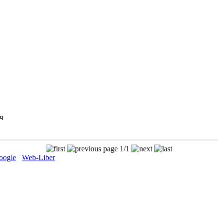
ч
page 1/1
oogle
Web-Liber