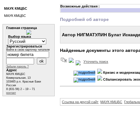
Возможные действия :
МАУК КМЦБС
МАУК КМЦБС
Подробней об авторе
Главная страница
Автор НИГМАТУЛИН Булат Исканд
Выбор языка
Зарегистрироваться
Найденные документы этого автор
Войти в свою карточку читателя
Уточнить поиск
Забыли пароль ?
Адрес
Кризис и модерниза
МАУК КМЦБС
Коммунальная, 13
Сбалансировать эко
103465 р.п. Красные Баки
Россия
8 (831-56) 2 – 19 – 71
контакт
Ссылка на другой сайт
МАУК КМЦБС
Глобальны