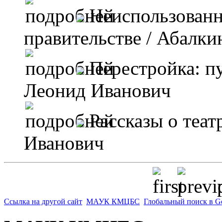
Неиспользованн
правительстве
/ Абалки
Перестройка: п
Леонид Иванович
Рассказы о теат
Иванович
p
Ссылка на другой сайт
МАУК КМЦБС
Глобальный поиск в G