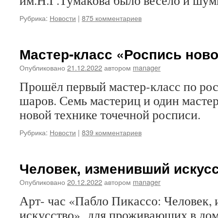
им.Н.Г.Тумакова было весело и шум
Рубрика:
Новости
|
875 комментариев
Мастер-класс «Роспись нов
Опубликовано
21.12.2022
автором
manager
Прошёл первый мастер-класс по ро
шаров. Семь мастериц и один мастер
новой технике точечной росписи.
Рубрика:
Новости
|
839 комментариев
Человек, изменивший искус
Опубликовано
20.12.2022
автором
manager
Арт- час «Пабло Пикассо: Человек,
искусство» для проживающих в дом