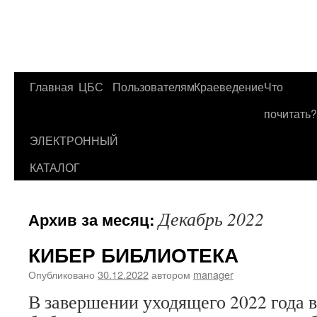
Главная
ЦБС
Пользователям
Краеведение
Что
Перейти
почитать?
к
ЭЛЕКТРОННЫЙ
содержимому
КАТАЛОГ
Декабрь 2022
Архив за месяц:
КИБЕР БИБЛИОТЕКА
Опубликовано
30.12.2022
автором
manager
В завершении уходящего 2022 года 