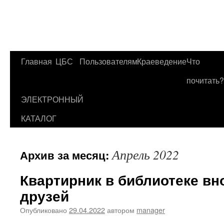
Главная
ЦБС
Пользователям
Краеведение
Что
Перейти
почитать?
к
ЭЛЕКТРОННЫЙ
содержимому
КАТАЛОГ
Апрель 2022
Архив за месяц:
Квартирник в библиотеке вн
друзей
Опубликовано
29.04.2022
автором
manager