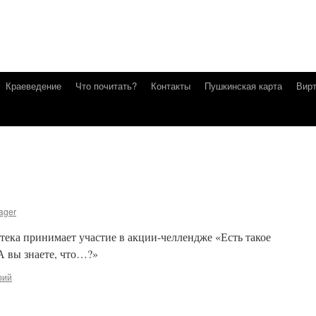
Краеведение
Что почитать?
Контакты
Пушкинская карта
Вирт
ager
тека принимает участие в акции-челлендже «Есть такое
 вы знаете, что…?»
рий