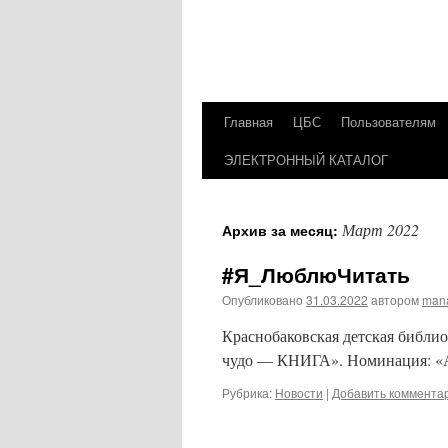
Главная
ЦБС
Пользователям
Перейти
ЭЛЕКТРОННЫЙ КАТАЛОГ
к
содержимому
Март 2022
Архив за месяц:
#Я_ЛюблюЧитать
Опубликовано
31.03.2022
автором
man
Краснобаковская детская библио
чудо — КНИГА». Номинация: «А
Рубрика:
Новости
|
Добавить коммента