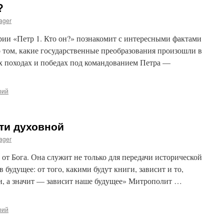
?
ager
рии «Петр 1. Кто он?» познакомит с интересными фактами
о том, какие государственные преобразования произошли в
ых походах и победах под командованием Петра —
рий
ти духовной
ager
от Бога. Она служит не только для передачи исторической
будущее: от того, какими будут книги, зависит и то,
и, а значит — зависит наше будущее» Митрополит …
рий