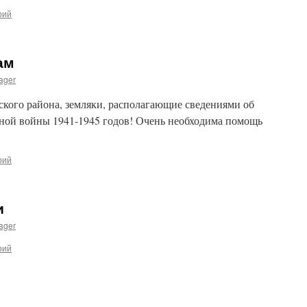
рий
ам
ager
кого района, земляки, располагающие сведениями об
ной войны 1941-1945 годов! Очень необходима помощь
рий
и
ager
рий