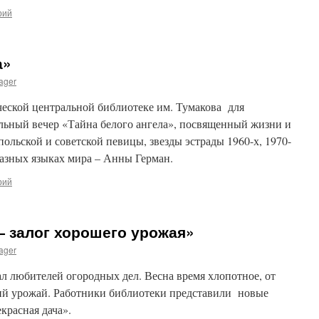
рий
а»
ager
еской центральной библиотеке им. Тумакова для
льный вечер «Тайна белого ангела», посвященный жизни и
польской и советской певицы, звезды эстрады 1960-х, 1970-
разных языках мира – Анны Герман.
рий
 залог хорошего урожая»
ager
л любителей огородных дел. Весна время хлопотное, от
щий урожай. Работники библиотеки представили новые
красная дача».