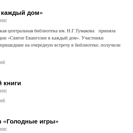
в каждый дом»
ager
кая центральная библиотека им. Н.Г.Тумакова приняла
кции «Святое Евангелие в каждый дом». Участники
 пришедшие на очередную встречу в библиотеке, получили
рий
й книги
ager
рий
з «Голодные игры»
ager