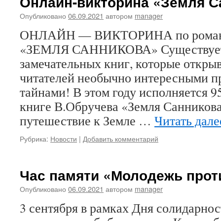
Онлайн-викторина «Земля С
Опубликовано
06.09.2021
автором
manager
ОНЛАЙН — ВИКТОРИНА по роману
«ЗЕМЛЯ САННИКОВА» Существует
замечательных книг, которые откры
читателей необычно интересными 
тайнами! В этом году исполняется 9
книге В.Обручева «Земля Санникова
путешествие к Земле …
Читать дал
Рубрика:
Новости
|
Добавить комментарий
Час памяти «Молодежь прот
Опубликовано
06.09.2021
автором
manager
3 сентября в рамках Дня солидарнос