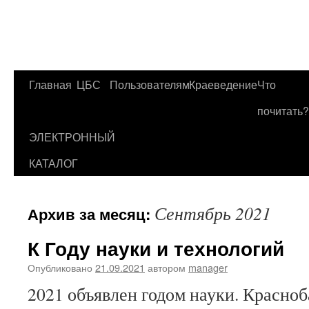
Главная
ЦБС
Пользователям
Краеведение
Что
Перейти
почитать?
к
ЭЛЕКТРОННЫЙ
содержимому
КАТАЛОГ
Сентябрь 2021
Архив за месяц:
К Году науки и технологий
Опубликовано
21.09.2021
автором
manager
2021 объявлен годом науки. Красно